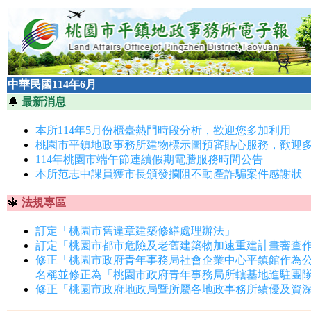
中華民國114年6月
🔔
最新消息
本所114年5月份櫃臺熱門時段分析，歡迎您多加利用
桃園市平鎮地政事務所建物標示圖預審貼心服務，歡迎
114年桃園市端午節連續假期電謄服務時間公告
本所范志中課員獲市長頒發攔阻不動產詐騙案件感謝狀
🔱
法規專區
訂定「桃園市舊違章建築修繕處理辦法」
訂定「桃園市都市危險及老舊建築物加速重建計畫審查
修正「桃園市政府青年事務局社會企業中心平鎮館作為
名稱並修正為「桃園市政府青年事務局所轄基地進駐團
修正「桃園市政府地政局暨所屬各地政事務所績優及資