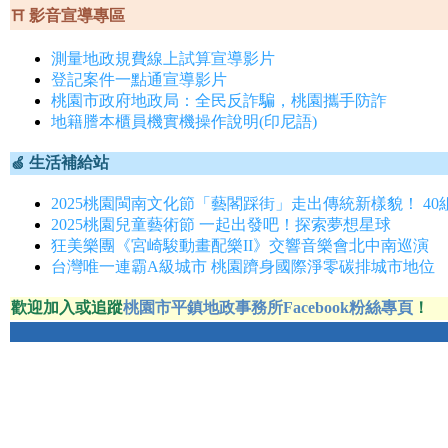
影音宣導專區
⛩
測量地政規費線上試算宣導影片
登記案件一點通宣導影片
桃園市政府地政局：全民反詐騙，桃園攜手防詐
地籍謄本櫃員機實機操作說明(印尼語)
生活補給站
🍏
2025桃園閩南文化節「藝閣踩街」走出傳統新樣貌！ 4
2025桃園兒童藝術節 一起出發吧！探索夢想星球
狂美樂團《宮崎駿動畫配樂II》交響音樂會北中南巡演
台灣唯一連霸A級城市 桃園躋身國際淨零碳排城市地位
歡迎加入或追蹤
桃園市平鎮地政事務所Facebook粉絲專頁
！