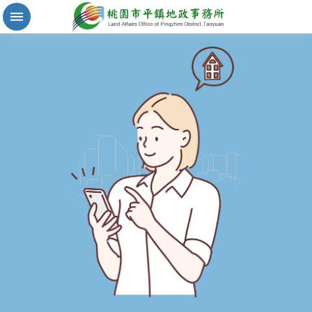
實
價
登
錄
地
籍
清
理
進
階
搜
尋
桃