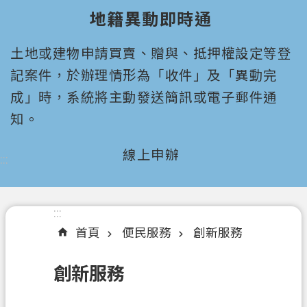
園
地籍異動即時通
市
政
土地或建物申請買賣、贈與、抵押權設定等登
府
所
記案件，於辦理情形為「收件」及「異動完
屬
成」時，系統將主動發送簡訊或電子郵件通
機
知。
關
線上申辦
:::
認
識
我
們
:::
首頁
便民服務
創新服務
機
關
創新服務
通
訊