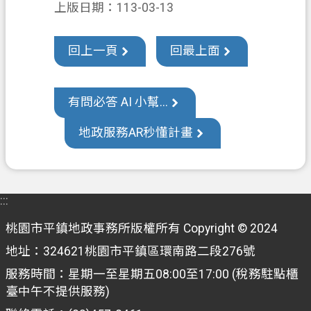
上版日期：113-03-13
E
n
g
回上一頁
回最上面
l
i
s
h
有問必答 AI 小幫...
隱
地政服務AR秒懂計畫
私
權
政
策
:::
網
桃園市平鎮地政事務所版權所有 Copyright © 2024
站
地址：324621桃園市平鎮區環南路二段276號
安
服務時間：星期一至星期五08:00至17:00 (稅務駐點櫃
全
臺中午不提供服務)
政