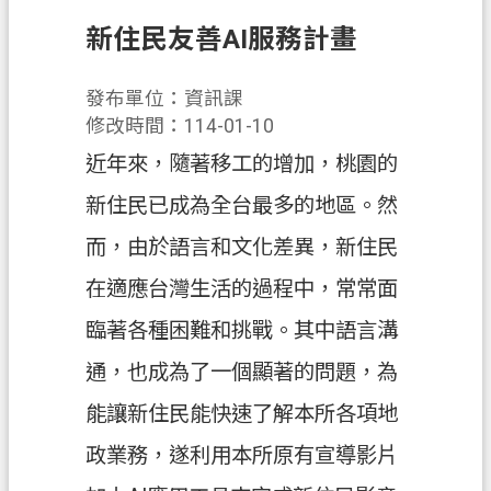
錄
新住民友善AI服務計畫
訊
息
發布單位：資訊課
公
修改時間：114-01-10
告
近年來，隨著移工的增加，桃園的
業
新住民已成為全台最多的地區。然
務
資
而，由於語言和文化差異，新住民
訊
在適應台灣生活的過程中，常常面
便
臨著各種困難和挑戰。其中語言溝
民
服
通，也成為了一個顯著的問題，為
務
能讓新住民能快速了解本所各項地
政
政業務，遂利用本所原有宣導影片
府
資