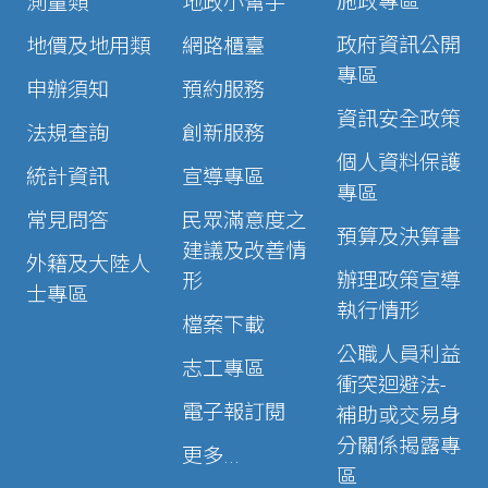
施政專區
測量類
地政小幫手
政府資訊公開
地價及地用類
網路櫃臺
專區
申辦須知
預約服務
資訊安全政策
法規查詢
創新服務
個人資料保護
統計資訊
宣導專區
專區
常見問答
民眾滿意度之
預算及決算書
建議及改善情
外籍及大陸人
辦理政策宣導
形
士專區
執行情形
檔案下載
公職人員利益
志工專區
衝突迴避法-
電子報訂閱
補助或交易身
分關係揭露專
更多...
區