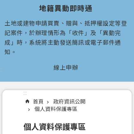
園
地籍異動即時通
市
政
土地或建物申請買賣、贈與、抵押權設定等登
府
所
記案件，於辦理情形為「收件」及「異動完
屬
成」時，系統將主動發送簡訊或電子郵件通
機
知。
關
線上申辦
:::
認
識
我
們
:::
首頁
政府資訊公開
機
個人資料保護專區
關
通
個人資料保護專區
訊