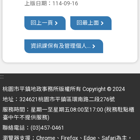
上版日期：114-09-16
訊
公
開
回上一頁
回最上面
檔
案
資訊課保有及管理個人...
應
用
回
:::
首
桃園市平鎮地政事務所版權所有 Copyright © 2024
頁
地址：324621桃園市平鎮區環南路二段276號
網
服務時間：星期一至星期五08:00至17:00 (稅務駐點櫃
站
臺中午不提供服務)
導
覽
聯絡電話：(03)457-0461
瀏覽器支援：Chrome、Firefox、Edge、Safari為主，
市