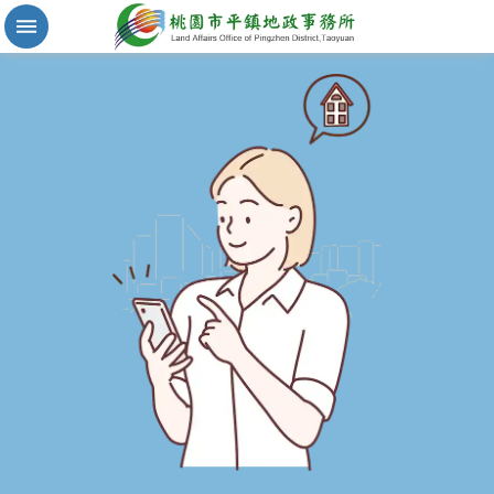
實
價
登
錄
地
籍
清
理
進
階
搜
尋
桃