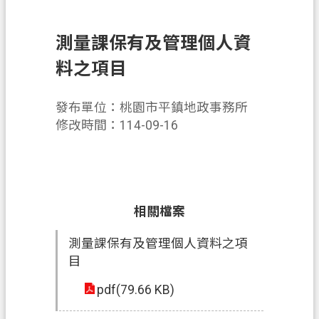
錄
訊
測量課保有及管理個人資
息
料之項目
公
告
發布單位：桃園市平鎮地政事務所
業
修改時間：114-09-16
務
資
訊
便
相關檔案
民
服
測量課保有及管理個人資料之項
務
目
政
pdf(79.66 KB)
府
資