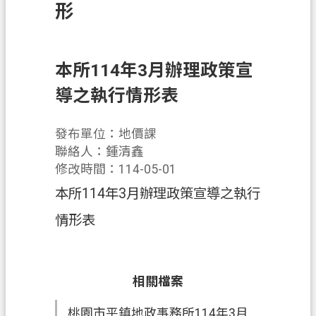
錄
形
訊
息
公
本所114年3月辦理政策宣
告
導之執行情形表
業
務
發布單位：地價課
資
聯絡人：鍾清鑫
訊
修改時間：114-05-01
本所114年3月辦理政策宣導之執行
便
民
情形表
服
務
政
相關檔案
府
桃園市平鎮地政事務所114年3月
資