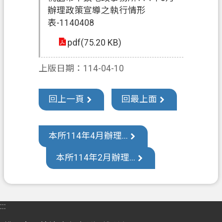
辦理政策宣導之執行情形
訊
表-1140408
公
開
pdf(75.20 KB)
檔
上版日期：114-04-10
案
應
用
回上一頁
回最上面
回
首
本所114年4月辦理...
頁
本所114年2月辦理...
網
站
導
覽
:::
市