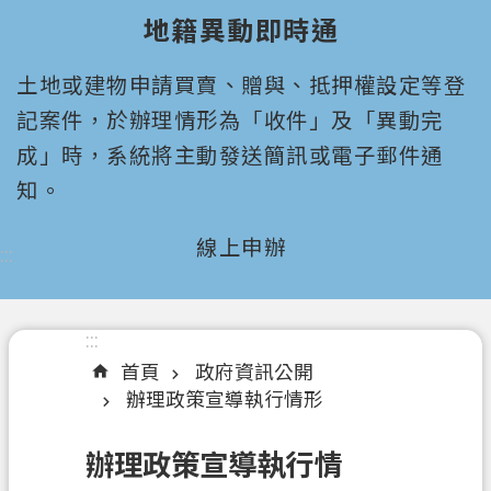
園
地籍異動即時通
市
政
土地或建物申請買賣、贈與、抵押權設定等登
府
所
記案件，於辦理情形為「收件」及「異動完
屬
成」時，系統將主動發送簡訊或電子郵件通
機
知。
關
線上申辦
:::
認
識
我
們
:::
首頁
政府資訊公開
機
辦理政策宣導執行情形
關
通
辦理政策宣導執行情
訊