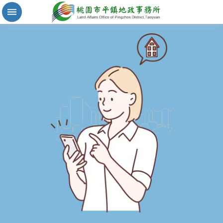
實
價
登
錄
地
籍
清
理
進
階
搜
尋
桃