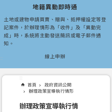
園
地籍異動即時通
市
政
土地或建物申請買賣、贈與、抵押權設定等登
府
所
記案件，於辦理情形為「收件」及「異動完
屬
成」時，系統將主動發送簡訊或電子郵件通
機
知。
關
線上申辦
:::
認
識
我
們
:::
首頁
政府資訊公開
機
辦理政策宣導執行情形
關
通
辦理政策宣導執行情
訊