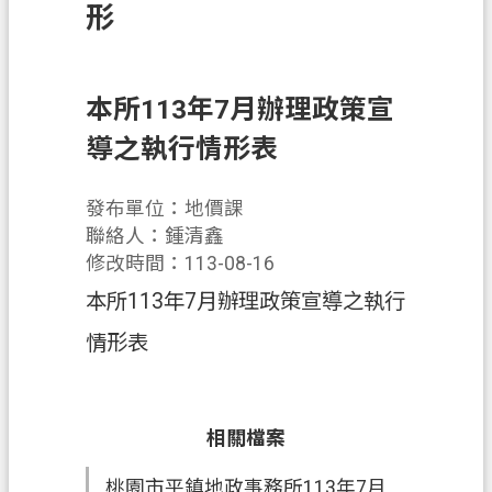
錄
形
訊
息
公
本所113年7月辦理政策宣
告
導之執行情形表
業
務
發布單位：地價課
資
聯絡人：鍾清鑫
訊
修改時間：113-08-16
本所113年7月辦理政策宣導之執行
便
民
情形表
服
務
政
相關檔案
府
桃園市平鎮地政事務所113年7月
資