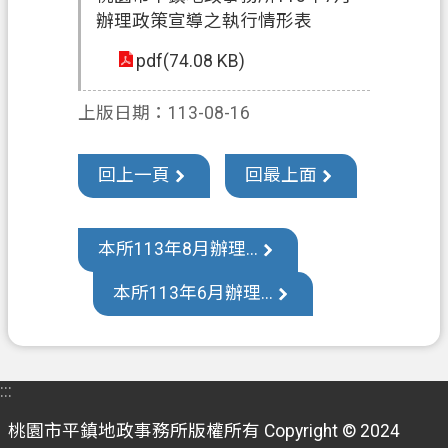
辦理政策宣導之執行情形表
訊
公
pdf(74.08 KB)
開
上版日期：113-08-16
檔
案
應
回上一頁
回最上面
用
回
本所113年8月辦理...
首
頁
本所113年6月辦理...
網
站
導
:::
覽
桃園市平鎮地政事務所版權所有 Copyright © 2024
市