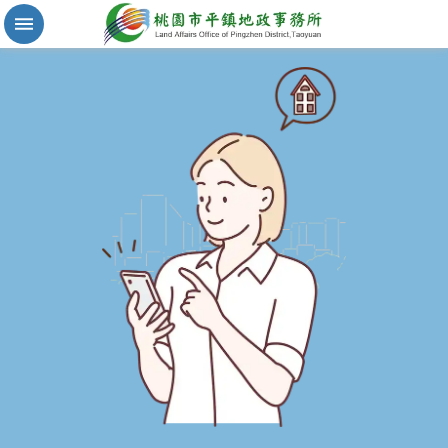
實
價
登
錄
地
籍
清
理
進
階
搜
尋
桃