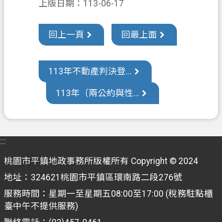
上版日期：113-06-17
訊
公
回上一頁
回最上面
開
檔
案
113年不動產判決登...
應
113年〔兩公約與性...
用
回
首
:::
頁
桃園市平鎮地政事務所版權所有 Copyright © 2024
網
站
地址：324621桃園市平鎮區環南路二段276號
導
服務時間：星期一至星期五08:00至17:00 (稅務駐點櫃
覽
臺中午不提供服務)
市