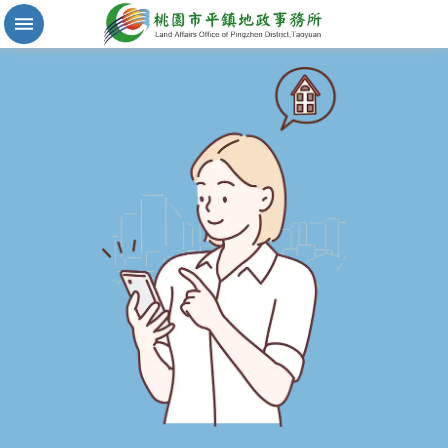
實
價
登
錄
地
籍
清
理
進
階
搜
尋
桃