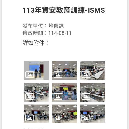
錄
113年資安教育訓練-ISMS
訊
息
發布單位：地價課
公
修改時間：114-08-11
告
詳如附件：
業
務
資
訊
便
民
服
務
政
府
資