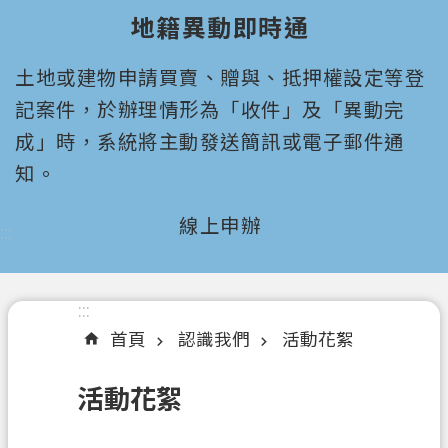
園
地籍異動即時通
市
政
土地或建物申請買賣、贈與、抵押權設定等登
府
所
記案件，於辦理情形為「收件」及「異動完
屬
成」時，系統將主動發送簡訊或電子郵件通
機
知。
關
線上申辦
:::
認
識
我
們
:::
首頁
認識我們
活動花絮
機
關
活動花絮
通
訊