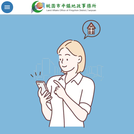
實
價
登
錄
地
籍
清
理
進
階
搜
尋
桃