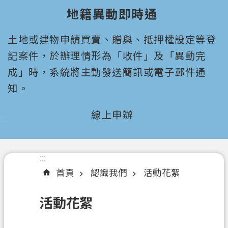
園
地籍異動即時通
市
政
土地或建物申請買賣、贈與、抵押權設定等登
府
所
記案件，於辦理情形為「收件」及「異動完
屬
成」時，系統將主動發送簡訊或電子郵件通
機
知。
關
線上申辦
:::
認
識
我
們
:::
首頁
認識我們
活動花絮
機
關
活動花絮
通
訊