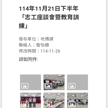
錄
114年11月21日下半年
訊
「志工座談會暨教育訓
息
公
練」
告
業
發布單位：地價課
務
聯絡人：詹怡蘋
資
修改時間：114-11-26
訊
詳如附件:
便
民
服
務
政
府
資