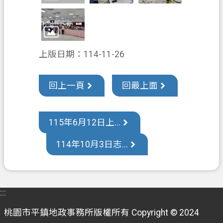
政
信
箱
上版日期：114-11-26
常
見
問
回上一頁
回最上面
答
地
115年6月12日上...
政
局
114年10月3日志...
桃
園
市
:::
政
府
桃園市平鎮地政事務所版權所有 Copyright © 2024