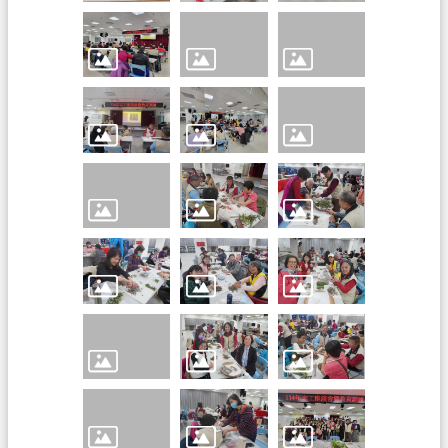
訊
公
開
檔
案
應
用
回
首
頁
網
站
導
覽
市