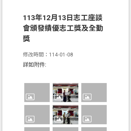
錄
訊
113年12月13日志工座談
息
會頒發績優志工獎及全勤
公
告
獎
業
務
修改時間：114-01-08
資
詳如附件:
訊
便
民
服
務
政
府
資