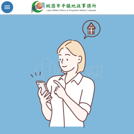
實
價
登
錄
地
籍
清
理
進
階
搜
尋
桃