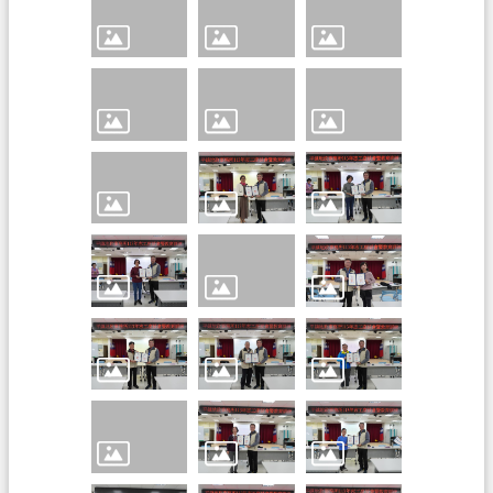
訊
公
開
檔
案
應
用
回
首
頁
網
站
導
覽
市