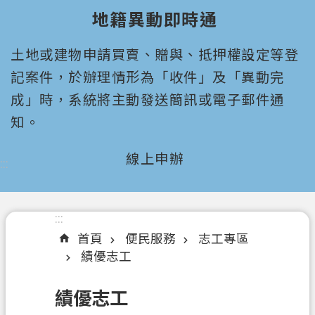
園
地籍異動即時通
市
政
土地或建物申請買賣、贈與、抵押權設定等登
府
所
記案件，於辦理情形為「收件」及「異動完
屬
成」時，系統將主動發送簡訊或電子郵件通
機
知。
關
線上申辦
:::
認
識
我
們
:::
首頁
便民服務
志工專區
機
績優志工
關
通
績優志工
訊