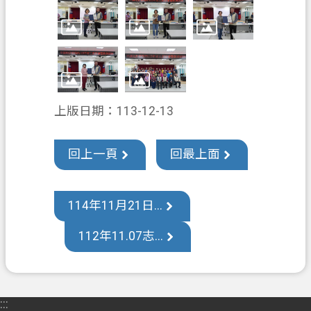
政
信
箱
常
見
上版日期：113-12-13
問
答
回上一頁
回最上面
地
政
局
114年11月21日...
桃
112年11.07志...
園
市
政
府
:::