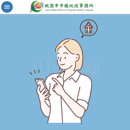
實
價
登
錄
地
籍
清
理
進
階
搜
尋
桃