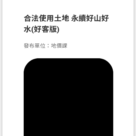
錄
訊
合法使用土地 永續好山好
息
水(好客版)
公
告
發布單位：地價課
業
務
資
訊
便
民
服
務
政
府
資