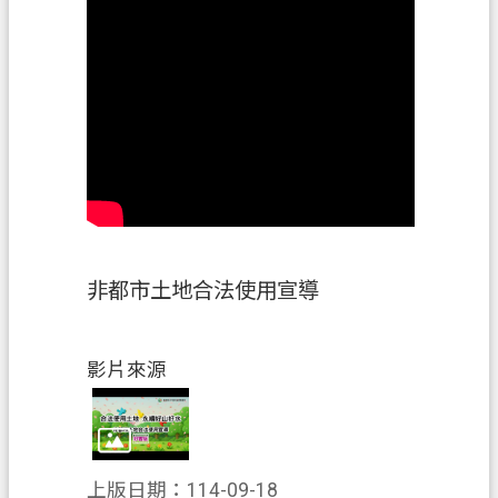
訊
公
開
檔
案
應
用
回
非都市土地合法使用宣導
首
頁
網
影片來源
站
導
覽
上版日期：114-09-18
市