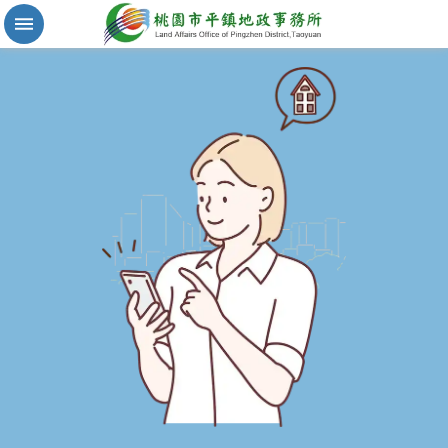
實
價
登
錄
地
籍
清
理
進
階
搜
尋
桃