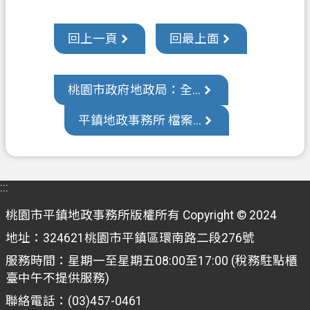
政
信
回上一頁
回最上面
箱
常
桃園市政府地政局：全...
見
問
平鎮地政事務所 檔案...
答
地
政
:::
局
桃園市平鎮地政事務所版權所有 Copyright © 2024
桃
地址：324621桃園市平鎮區環南路二段276號
園
市
服務時間：星期一至星期五08:00至17:00 (稅務駐點櫃
政
臺中午不提供服務)
府
聯絡電話：(03)457-0461