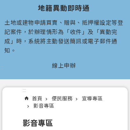
園
地籍異動即時通
市
政
土地或建物申請買賣、贈與、抵押權設定等登
府
所
記案件，於辦理情形為「收件」及「異動完
屬
成」時，系統將主動發送簡訊或電子郵件通
機
知。
關
線上申辦
:::
認
識
我
們
:::
首頁
便民服務
宣導專區
機
影音專區
關
通
影音專區
訊