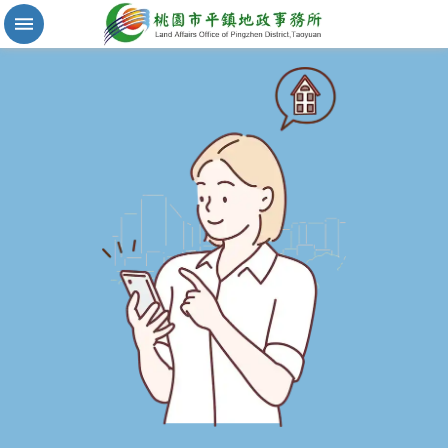
實
價
登
錄
地
籍
清
理
進
階
搜
尋
桃