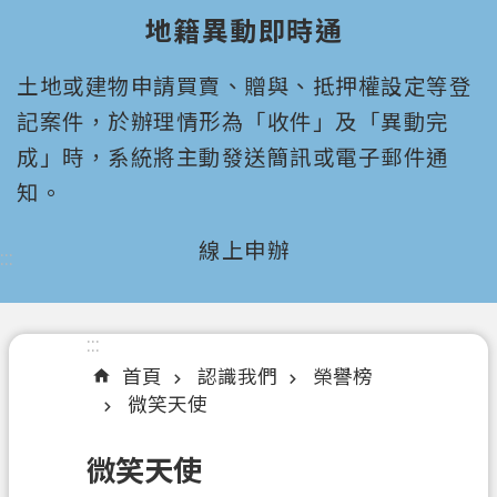
園
地籍異動即時通
市
政
土地或建物申請買賣、贈與、抵押權設定等登
府
所
記案件，於辦理情形為「收件」及「異動完
屬
成」時，系統將主動發送簡訊或電子郵件通
機
知。
關
線上申辦
:::
認
識
我
們
:::
首頁
認識我們
榮譽榜
機
微笑天使
關
通
微笑天使
訊