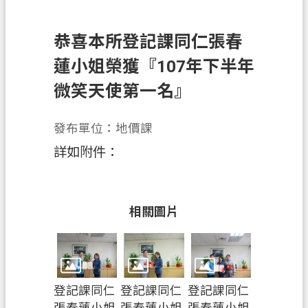
錄
訊
恭喜本所登記課同仁張春
息
蓮小姐榮獲『107年下半年
公
告
微笑天使第一名』
業
務
發布單位：地價課
資
詳如附件：
訊
便
民
相關圖片
服
務
政
府
登記課同仁
登記課同仁
登記課同仁
資