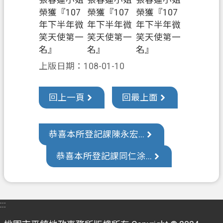
張春蓮小姐
張春蓮小姐
張春蓮小姐
訊
榮獲『107
榮獲『107
榮獲『107
公
年下半年微
年下半年微
年下半年微
開
笑天使第一
笑天使第一
笑天使第一
名』
名』
名』
檔
上版日期：108-01-10
案
應
用
回上一頁
回最上面
回
首
恭喜本所登記課陳永宏...
頁
恭喜本所登記課同仁涂...
網
站
導
覽
:::
市