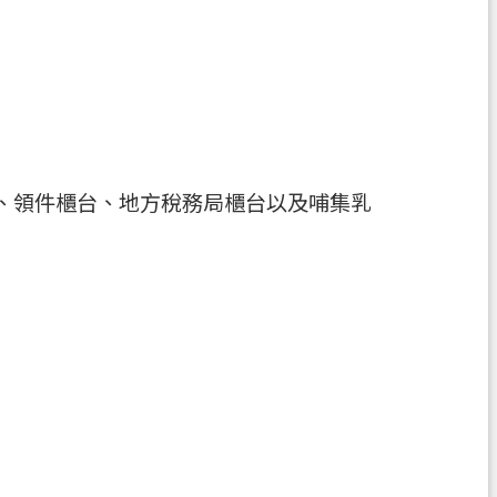
台、領件櫃台、地方稅務局櫃台以及哺集乳