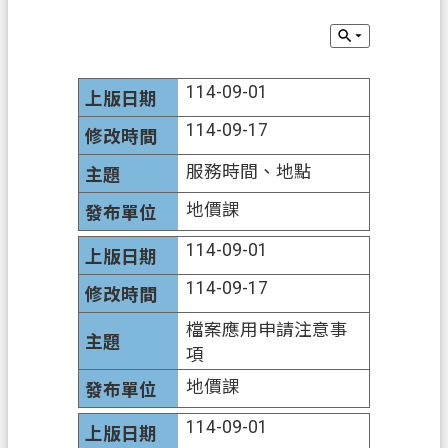
錄
訊
息
114-09-01
公
告
114-09-17
業
服務時間、地點
務
地價課
資
訊
114-09-01
便
114-09-17
民
服
檔案應用申請注意事
務
項
地價課
政
府
114-09-01
資