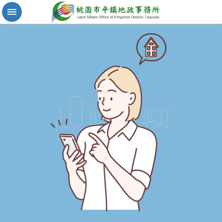
實
價
登
錄
地
籍
清
理
進
階
搜
尋
桃