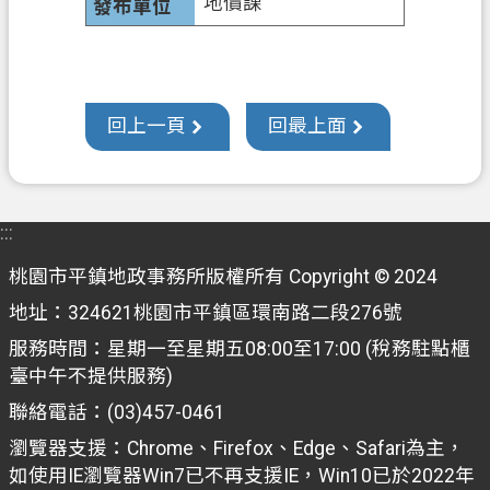
地價課
政
信
箱
回上一頁
回最上面
常
見
問
答
:::
地
桃園市平鎮地政事務所版權所有 Copyright © 2024
政
局
地址：324621桃園市平鎮區環南路二段276號
服務時間：星期一至星期五08:00至17:00 (稅務駐點櫃
桃
臺中午不提供服務)
園
市
聯絡電話：(03)457-0461
政
瀏覽器支援：Chrome、Firefox、Edge、Safari為主，
府
如使用IE瀏覽器Win7已不再支援IE，Win10已於2022年