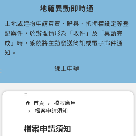
園
地籍異動即時通
市
政
土地或建物申請買賣、贈與、抵押權設定等登
府
所
記案件，於辦理情形為「收件」及「異動完
屬
成」時，系統將主動發送簡訊或電子郵件通
機
知。
關
線上申辦
:::
認
識
我
們
:::
首頁
檔案應用
機
檔案申請須知
關
通
檔案申請須知
訊