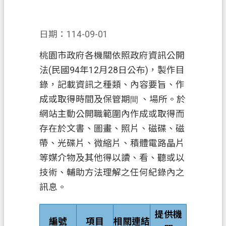
錄
訊
日期：114-09-01
息
公
桃園市政府各機關依照政府資訊公開
告
法(民國94年12月28日公布)，製作目
業
錄，記載資訊之種類、內容要旨、作
務
成或取得時間及保管期
、場所。於
間
資
網站主動公開職範圍內作成或取得而
訊
存在於文書、圖畫、照片、磁碟、磁
便
帶、光碟片、微縮片、積體電路晶片
民
等媒介物及其他得以讀、看、聽或以
服
技術、輔助方法理解之任何紀錄內之
務
訊息。
政
府
提供機
編號
項目
相關連結
資