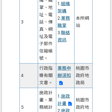
織、職
策
1.
組織
掌、地
架構
政
址、電
府
2.
業務
本所網
3
話、傳
網
職掌
站
真、網
站
3.
聯絡
資
址及電
資訊
料
子郵件
開
信箱帳
放
號。
宣
告
行政指
業務申
桃園市
4
導有關
辦須知
政府地
資
文書。
政局
訊
安
施政計
1.
施政
全
畫、業
桃園市
政
計畫
5
務統計
政府地
策
2.
施政