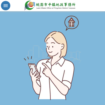
實
價
登
錄
地
籍
清
理
進
階
搜
尋
桃