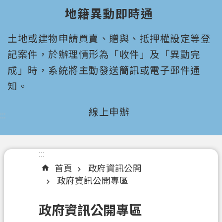
園
地籍異動即時通
市
政
土地或建物申請買賣、贈與、抵押權設定等登
府
所
記案件，於辦理情形為「收件」及「異動完
屬
成」時，系統將主動發送簡訊或電子郵件通
機
知。
關
線上申辦
:::
認
識
我
們
:::
首頁
政府資訊公開
機
政府資訊公開專區
關
通
政府資訊公開專區
訊