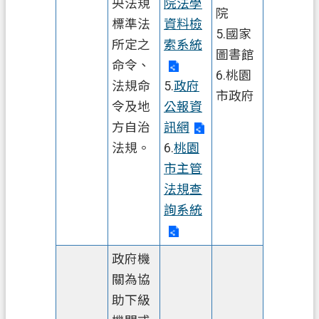
央法規
院法學
院
政
標準法
資料檢
5.國家
信
所定之
索系統
箱
圖書館
命令、
6.桃園
常
法規命
5.
政府
市政府
見
令及地
公報資
問
方自治
訊網
答
法規。
6.
桃園
地
市主管
政
法規查
局
詢系統
桃
園
政府機
市
關為協
政
助下級
府