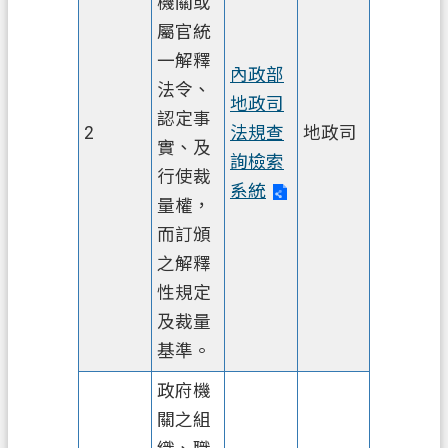
機關或
E
屬官統
n
g
一解釋
內政部
l
法令、
i
地政司
s
認定事
2
法規查
地政司
h
實、及
詢檢索
行使裁
隱
系統
量權，
私
權
而訂頒
政
之解釋
策
性規定
及裁量
網
站
基準。
安
政府機
全
關之組
政