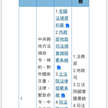
關
訊
1.
全國
公
開
法規資
料庫
檔
2.
內政
案
中央與
部地政
應
用
地方法
司法規
規命
查詢檢
1.法務
回
令、條
索系統
首
部
約、對
頁
2.地政
外關係
3.
立法
司
網
文書、
院法律
3.立法
站
法律、
檢索系
院國會
導
緊急命
統
覽
1
圖書館
令、中
4.
司法
4.司法
市