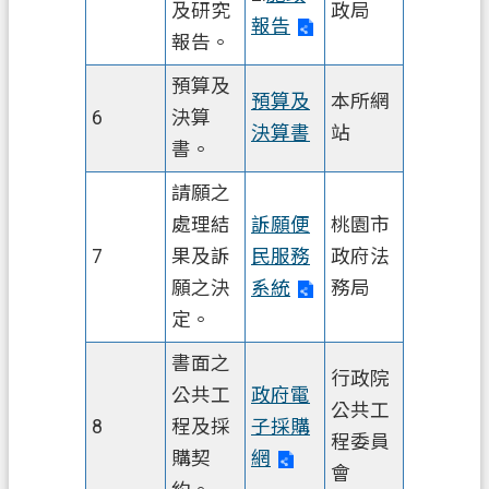
及研究
政局
報告
報告。
預算及
預算及
本所網
6
決算
決算書
站
書。
請願之
處理結
訴願便
桃園市
7
果及訴
民服務
政府法
願之決
系統
務局
定。
書面之
行政院
公共工
政府電
公共工
8
程及採
子採購
程委員
購契
網
會