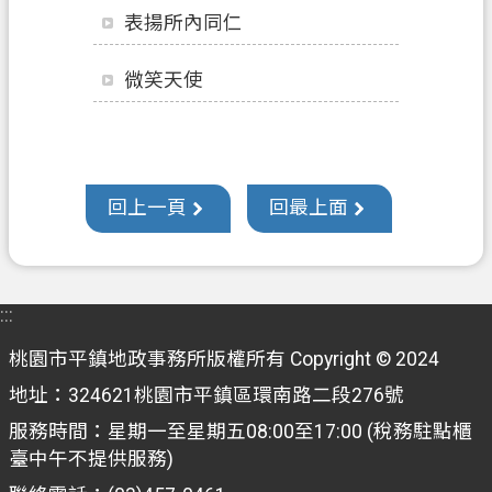
錄
表揚所內同仁
訊
息
微笑天使
公
告
業
務
回上一頁
回最上面
資
訊
便
:::
民
桃園市平鎮地政事務所版權所有 Copyright © 2024
服
務
地址：324621桃園市平鎮區環南路二段276號
服務時間：星期一至星期五08:00至17:00 (稅務駐點櫃
政
臺中午不提供服務)
府
資