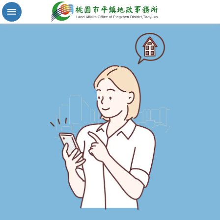
實
價
登
錄
地
籍
清
理
進
階
搜
尋
桃