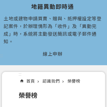
園
地籍異動即時通
市
政
土地或建物申請買賣、贈與、抵押權設定等登
府
所
記案件，於辦理情形為「收件」及「異動完
屬
成」時，系統將主動發送簡訊或電子郵件通
機
知。
關
線上申辦
:::
認
識
我
們
:::
首頁
認識我們
榮譽榜
機
關
榮譽榜
通
訊