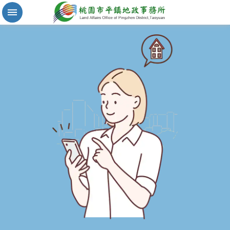
實
價
登
錄
地
籍
清
理
進
階
搜
尋
桃