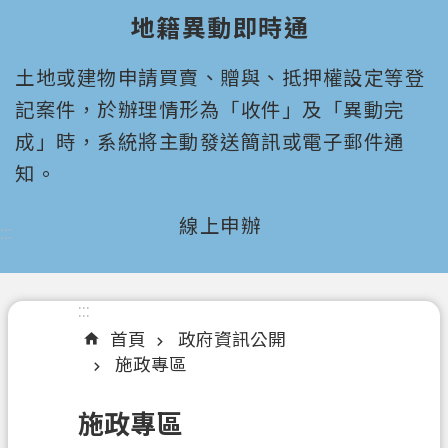
園
地籍異動即時通
市
政
土地或建物申請買賣、贈與、抵押權設定等登
府
所
記案件，於辦理情形為「收件」及「異動完
屬
成」時，系統將主動發送簡訊或電子郵件通
機
知。
關
線上申辦
:::
認
識
我
們
:::
首頁
政府資訊公開
機
施政專區
關
通
施政專區
訊