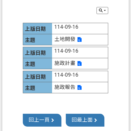
錄
訊
息
114-09-16
公
告
土地開發
業
114-09-16
務
資
施政計畫
訊
114-09-16
便
施政報告
民
服
務
政
回上一頁
回最上面
府
資