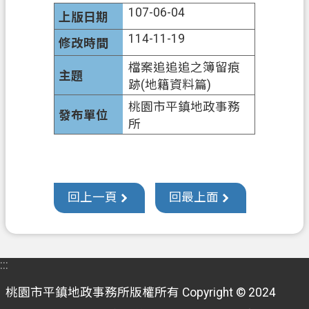
E
107-06-04
n
g
114-11-19
l
i
檔案追追追之簿留痕
s
跡(地籍資料篇)
h
桃園市平鎮地政事務
所
隱
私
權
政
策
回上一頁
回最上面
網
站
安
:::
全
桃園市平鎮地政事務所版權所有 Copyright © 2024
政