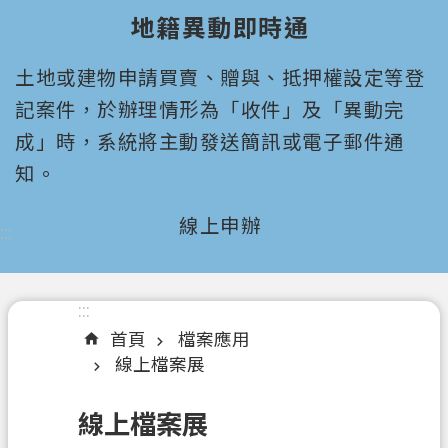
園
地籍異動即時通
市
政
土地或建物申請買賣、贈與、抵押權設定等登
府
所
記案件，於辦理情形為「收件」及「異動完
屬
成」時，系統將主動發送簡訊或電子郵件通
機
知。
關
線上申辦
:::
認
識
我
們
:::
首頁
檔案應用
機
線上檔案展
關
通
線上檔案展
訊