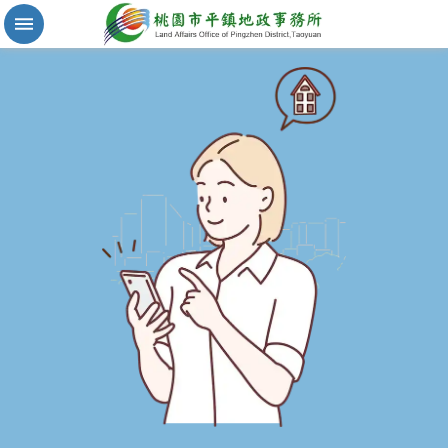
實
價
登
錄
地
籍
清
理
進
階
搜
尋
桃