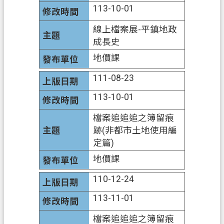
113-10-01
訊
公
線上檔案展-平鎮地政
開
成長史
檔
地價課
案
111-08-23
應
用
113-10-01
檔案追追追之簿留痕
回
跡(非都市土地使用編
首
定篇)
頁
地價課
網
站
110-12-24
導
113-11-01
覽
檔案追追追之簿留痕
市