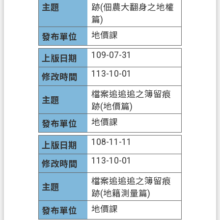
跡(佃農大翻身之地權
政
篇)
信
地價課
箱
109-07-31
常
見
113-10-01
問
答
檔案追追追之簿留痕
跡(地價篇)
地
地價課
政
局
108-11-11
桃
113-10-01
園
檔案追追追之簿留痕
市
跡(地籍測量篇)
政
府
地價課