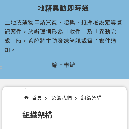
園
地籍異動即時通
市
政
土地或建物申請買賣、贈與、抵押權設定等登
府
所
記案件，於辦理情形為「收件」及「異動完
屬
成」時，系統將主動發送簡訊或電子郵件通
機
知。
關
線上申辦
:::
認
識
我
們
:::
首頁
認識我們
組織架構
機
關
組織架構
通
訊