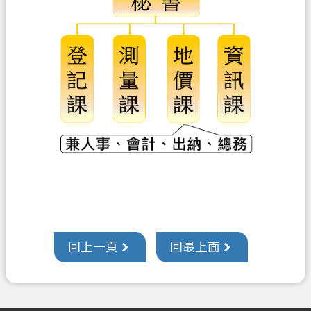
訊
公
開
檔
案
應
用
回
首
頁
網
站
回上一頁
回最上面
導
覽
市