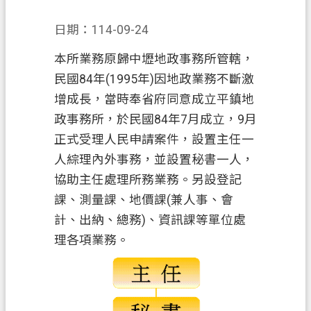
錄
日期：114-09-24
訊
息
本所業務原歸中壢地政事務所管轄，
公
民國84年(1995年)因地政業務不斷激
告
增成長，當時奉省府同意成立平鎮地
業
政事務所，於民國84年7月成立，9月
務
正式受理人民申請案件，設置主任一
資
人綜理內外事務，並設置秘書一人，
訊
協助主任處理所務業務。另設登記
便
課、測量課、地價課(兼人事、會
民
計、出納、總務)、資訊課等單位處
服
理各項業務。
務
政
府
資