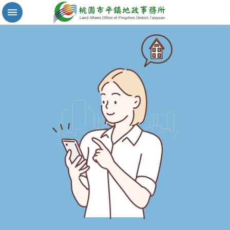
實
價
登
錄
地
籍
清
理
進
階
搜
尋
桃