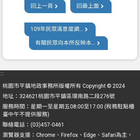
回上一頁
回最上面
政
信
箱
109年民眾滿意度調...
常
有關民眾向本所反映本...
見
問
答
地
:::
政
桃園市平鎮地政事務所版權所有 Copyright © 2024
局
地址：324621桃園市平鎮區環南路二段276號
桃
服務時間：星期一至星期五08:00至17:00 (稅務駐點櫃
園
臺中午不提供服務)
市
聯絡電話：(03)457-0461
政
府
瀏覽器支援：Chrome、Firefox、Edge、Safari為主，