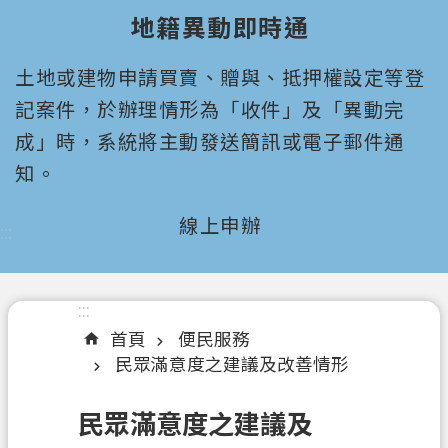
園
地籍異動即時通
市
政
土地或建物申請買賣、贈與、抵押權設定等登
府
所
記案件，於辦理情形為「收件」及「異動完
屬
成」時，系統將主動發送簡訊或電子郵件通
機
知。
關
線上申辦
:::
認
識
我
們
:::
首頁
便民服務
機
民眾滿意度之建議及改善情形
關
通
民眾滿意度之建議及
訊