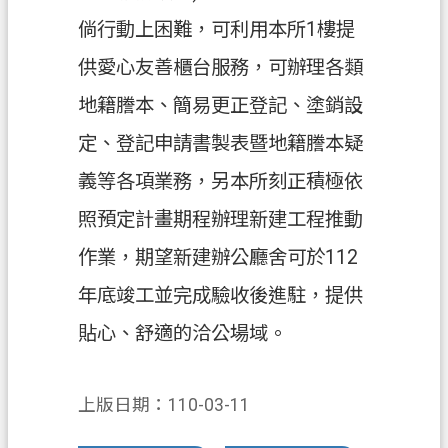
訊
倘行動上困難，可利用本所1樓提
公
供愛心友善櫃台服務，可辦理各類
開
地籍謄本、簡易更正登記、塗銷設
檔
案
定、登記申請書製表暨地籍謄本疑
應
義等各項業務，另本所刻正積極依
用
照預定計畫期程辦理新建工程推動
回
作業，期望新建辦公廳舍可於112
首
頁
年底竣工並完成驗收後進駐，提供
網
貼心、舒適的洽公場域。
站
導
上版日期：110-03-11
覽
市