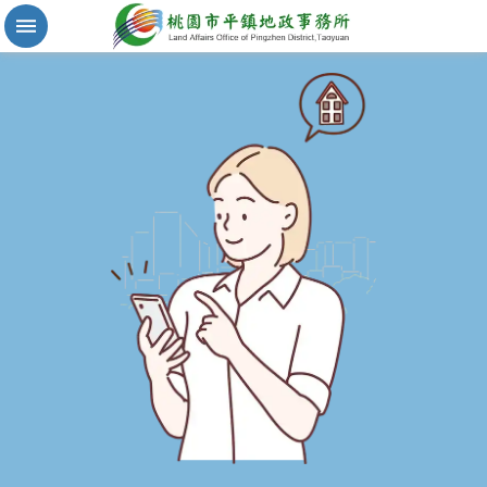
實
價
登
錄
地
籍
清
理
進
階
搜
尋
桃