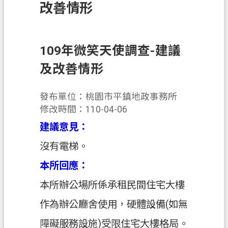
錄
改善情形
訊
息
公
109年微笑天使調查-建議
告
及改善情形
業
務
發布單位：桃園市平鎮地政事務所
資
修改時間：110-04-06
訊
建議意見：
便
沒有電梯。
民
本所回應：
服
務
本所辦公場所係承租民間住宅大樓
政
作為辦公廳舍使用，硬體設備(如無
府
障礙服務設施)受限住宅大樓格局。
資