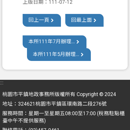
上版日期：111-07-12
訊
公
回上一頁
回最上面
開
檔
案
本所111年7月辦理...
應
本所111年5月辦理...
用
回
首
:::
頁
桃園市平鎮地政事務所版權所有 Copyright © 2024
網
站
地址：324621桃園市平鎮區環南路二段276號
導
服務時間：星期一至星期五08:00至17:00 (稅務駐點櫃
覽
臺中午不提供服務)
市