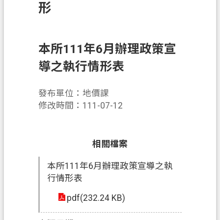
錄
形
訊
息
公
本所111年6月辦理政策宣
告
導之執行情形表
業
務
發布單位：地價課
資
修改時間：111-07-12
訊
便
相關檔案
民
服
本所111年6月辦理政策宣導之執
務
行情形表
政
pdf(232.24 KB)
府
資