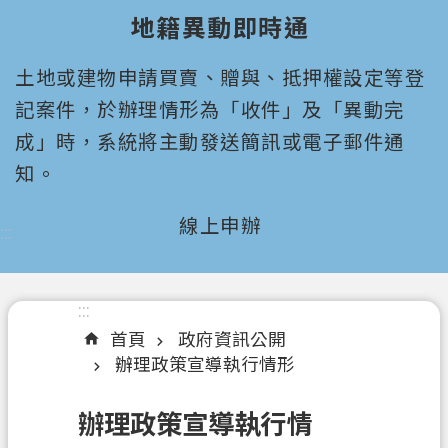
園
地籍異動即時通
市
政
土地或建物申請買賣、贈與、抵押權設定等登
府
所
記案件，於辦理情形為「收件」及「異動完
屬
成」時，系統將主動發送簡訊或電子郵件通
機
知。
關
線上申辦
:::
認
識
我
們
:::
首頁
政府資訊公開
機
辦理政策宣導執行情形
關
通
辦理政策宣導執行情
訊