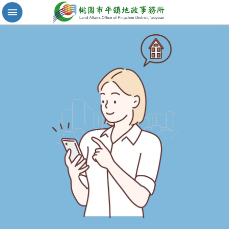
實
價
登
錄
地
籍
清
理
進
階
搜
尋
桃