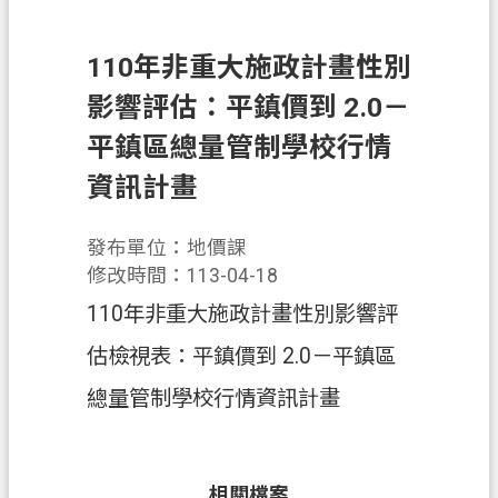
錄
訊
110年非重大施政計畫性別
息
影響評估：平鎮價到 2.0－
公
告
平鎮區總量管制學校行情
業
資訊計畫
務
資
發布單位：地價課
訊
修改時間：113-04-18
便
110年非重大施政計畫性別影響評
民
估檢視表：平鎮價到 2.0－平鎮區
服
務
總量管制學校行情資訊計畫
政
府
相關檔案
資