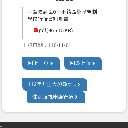
訊
平鎮價到 2.0－平鎮區總量管制
公
學校行情資訊計畫
開
pdf(865.15 KB)
檔
案
上版日期：110-11-01
應
用
回上一頁
回最上面
回
首
頁
112年非重大施政計...
網
性別歧視申訴管道
站
導
覽
:::
市