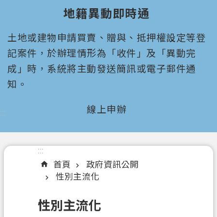
園
地籍異動即時通
市
政
土地或建物申請買賣、贈與、抵押權設定等登
府
所
記案件，於辦理情形為「收件」及「異動完
屬
成」時，系統將主動發送簡訊或電子郵件通
機
知。
關
線上申辦
:::
認
識
我
們
:::
首頁
政府資訊公開
機
性別主流化
關
通
性別主流化
訊