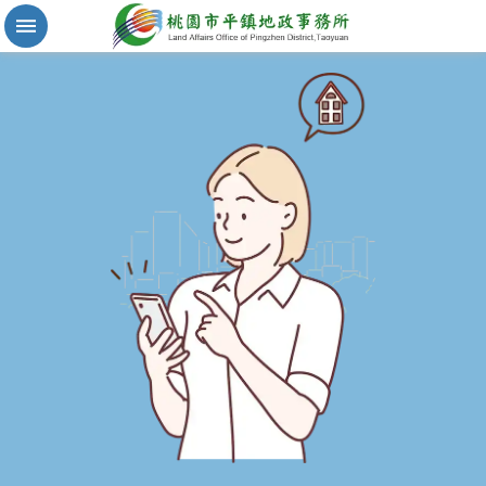
實
價
登
錄
地
籍
清
理
進
階
搜
尋
桃