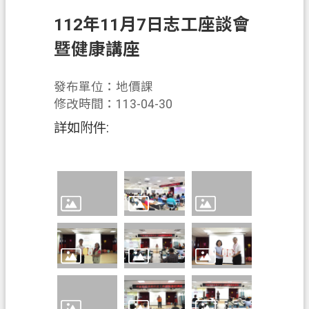
錄
112年11月7日志工座談會
訊
暨健康講座
息
公
告
發布單位：地價課
修改時間：113-04-30
業
詳如附件:
務
資
訊
便
民
服
務
政
府
資