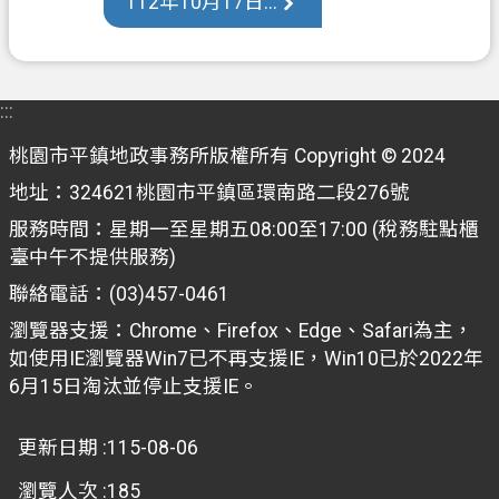
112年10月17日...
政
信
箱
:::
常
桃園市平鎮地政事務所版權所有 Copyright © 2024
見
問
地址：324621桃園市平鎮區環南路二段276號
答
服務時間：星期一至星期五08:00至17:00 (稅務駐點櫃
臺中午不提供服務)
地
政
聯絡電話：(03)457-0461
局
瀏覽器支援：Chrome、Firefox、Edge、Safari為主，
如使用IE瀏覽器Win7已不再支援IE，Win10已於2022年
桃
6月15日淘汰並停止支援IE。
園
市
政
更新日期
115-08-06
府
瀏覽人次
185