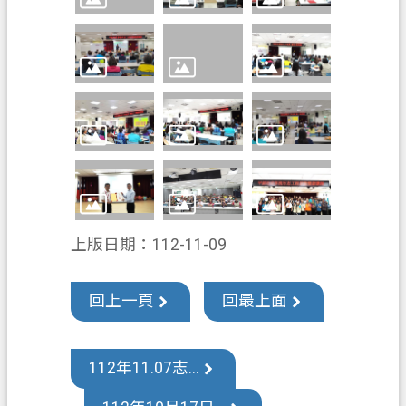
訊
公
開
檔
案
應
用
回
首
上版日期：112-11-09
頁
網
回上一頁
回最上面
站
導
覽
112年11.07志...
市