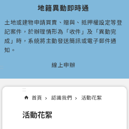
園
地籍異動即時通
市
政
土地或建物申請買賣、贈與、抵押權設定等登
府
所
記案件，於辦理情形為「收件」及「異動完
屬
成」時，系統將主動發送簡訊或電子郵件通
機
知。
關
線上申辦
:::
認
識
我
們
:::
首頁
認識我們
活動花絮
機
關
活動花絮
通
訊