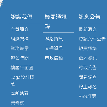
:::
認識我們
機關通訊
訊息公告
錄
主管簡介
最新消息
聯絡資訊
組織架構
登記案件公告
交通資訊
業務職掌
規費標準
市政信箱
辦公時間
徵才資訊
樓層平面圖
錄取公告
Logo設計概
問卷調查
念
線上報名
本所轄區
RSS訂閱
榮譽榜