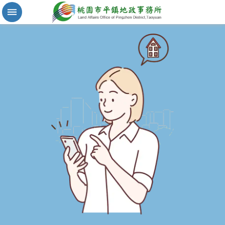
實
價
登
錄
地
籍
清
理
進
階
搜
尋
桃