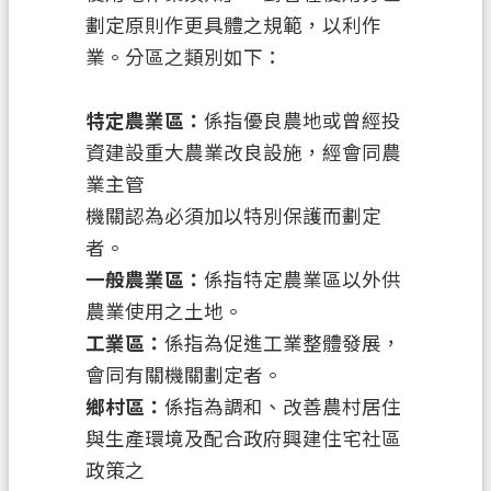
劃定原則作更具體之規範，以利作
政
信
業。分區之類別如下：
箱
特定農業區：
係指優良農地或曾經投
常
資建設重大農業改良設施，經會同農
見
問
業主管
答
機關認為必須加以特別保護而劃定
者。
地
一般農業區：
係指特定農業區以外供
政
局
農業使用之土地。
工業區：
係指為促進工業整體發展，
桃
會同有關機關劃定者。
園
鄉村區：
係指為調和、改善農村居住
市
政
與生產環境及配合政府興建住宅社區
府
政策之