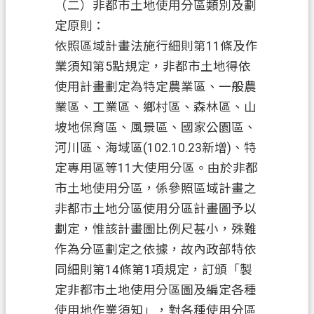
（二）非都市土地使用分區類別及劃
訊
定原則：
公
依照區域計畫法施行細則第
11條及作
開
業須知第5點規定，非都市土地得依
檔
使用計畫劃定為特定農業區、一般農
案
業區、工業區、鄉村區、森林區、山
應
坡地保育區、風景區、國家公園區、
用
河川區、海域區(102.10.23新增)、特
回
定專用區等11大使用分區。由於非都
首
市土地使用分區，係參照區域計畫之
頁
非都市土地分區使用分區計畫圖予以
劃定，惟該計畫圖比例尺甚小，殊難
網
站
作為分區劃定之依據，故內政部特依
導
同細則第14條第1項規定，訂頒「製
覽
定非都市土地使用分區圖及編定各種
使用地作業須知」，對各種使用分區
市