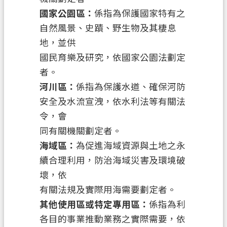
策
國家公園區：
係指為保護國家特有之
政
自然風景、史蹟、野生物及其棲息
府
地，並供
網
國民育樂及研究，依國家公園法劃定
站
者。
資
料
河川區：
係指為保護水道、確保河防
開
安全及水流宣洩，依水利法等有關法
放
令，會
宣
同有關機關劃定者。
告
海域區：
為促進海域資源與土地之永
資
續合理利用，防治海域災害及環境破
訊
壞，依
安
有關法規及實際用海需要劃定者。
全
其他使用區或特定專用區：
係指為利
政
各目的事業推動業務之實際需要，依
策