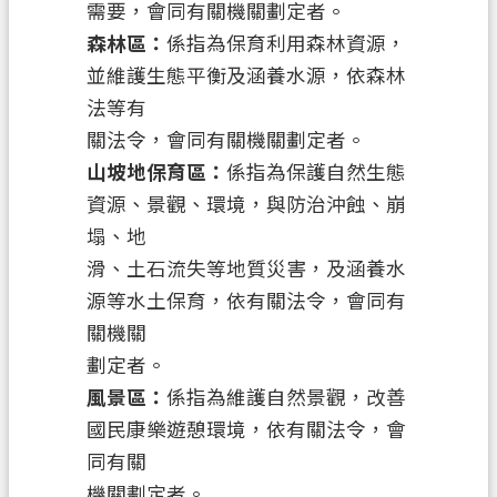
需要，會同有關機關劃定者。
E
n
森林區：
係指為保育利用森林資源，
g
並維護生態平衡及涵養水源，依森林
l
i
法等有
s
關法令，會同有關機關劃定者。
h
山坡地保育區：
係指為保護自然生態
隱
資源、景觀、環境，與防治沖蝕、崩
私
塌、地
權
滑、土石流失等地質災害，及涵養水
政
源等水土保育，依有關法令，會同有
策
關機關
網
劃定者。
站
風景區：
係指為維護自然景觀，改善
安
國民康樂遊憩環境，依有關法令，會
全
同有關
政
機關劃定者。