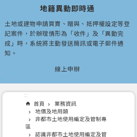
園
地籍異動即時通
市
政
土地或建物申請買賣、贈與、抵押權設定等登
府
所
記案件，於辦理情形為「收件」及「異動完
屬
成」時，系統將主動發送簡訊或電子郵件通
機
知。
關
線上申辦
:::
認
識
我
們
:::
首頁
業務資訊
機
地價及地用類
關
非都市土地使用編定及管制專
通
區
訊
認識非都市土地使用編定及管