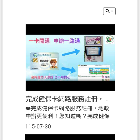
錄
訊
息
公
告
業
務
資
訊
便
民
完成健保卡網路服務註冊，地政申辦更便利！
服
❤️完成健保卡網路服務註冊，地政
務
申辦更便利！您知道嗎？完成健保
政
卡網路服務註冊後，即可使用 地政
115-07-30
府
數位櫃臺及謄本櫃員機等服務，讓
資
申辦更快速、更便利！為協助民眾