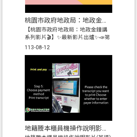
桃園市政府地政局：地政金鐘講系列影片
【桃園市政府地政局：地政金鐘講
系列影片🎬】✨最新影片出爐✨📣第
9講：不動產詐騙防治篇－即刻申
113-08-12
請，立馬保障！預防詐騙有三招，
究竟是哪三招？
https://youtu.be/EXRVCRy5DJk?
si=rsHBxfXO_nZo_Lsb【系列影片
回顧🎥】我不想要讓人家從謄本知
道我家住哪裡怎麼辦❓ 我家的房子土
地怎麼變成別人的了😱 地政服務可
不可以線上申請❓ 📣第1講~數位櫃
臺「網路申辦、線上支付規費」篇-
不動產登記網路申辦，時間彈性免
地籍謄本櫃員機操作說明影片(英語)
奔波！
https://youtu.be/6v5SULl5z4w📣第2