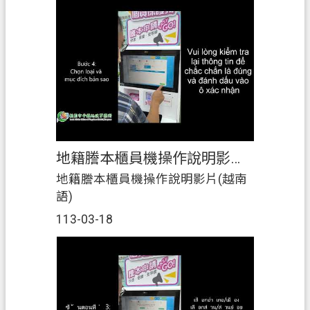
益！https://youtu.be/oZRtl69B8SM?
si=fXESpZargRktRCMi📣第8講~祖產
繼承篇-繼承登記，4 站搞定！
https://youtu.be/5N55sr5sjss?
si=a_p24HgAZQLNs3bn
地籍謄本櫃員機操作說明影片(越南語)
地籍謄本櫃員機操作說明影片(越南
語)
113-03-18