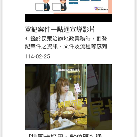
登記案件一點通宣導影片
有鑑於民眾洽辦地政業務時，對登
記案件之資訊、文件及流程等感到
陌生，且服務台囿於人員有限，登
114-02-25
記案件之諮詢常需費時等候，為舒
緩各單位人員作業壅塞之情形，以
及提升為民服務品質與案件處理之
效率，透過網頁設置登記案件相關
之資訊及業務流程，以淺顯易懂的
方式幫助民眾更瞭解地政業務內
容，並適時更新內容、案件種類，
提供民眾最新及完善之地政資訊。
https://youtu.be/k_cBwryuVD8