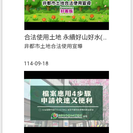
權憑證(系統入口網：
政
https://rightland.moi.gov.tw/)💬 轉發
信
分享，讓更多人一起識詐、防詐！#
箱
市長領軍#防詐我有練詐騙別想有機
會👊#全民防詐165全民防騙
常
合法使用土地 永續好山好水(好客版)
見
非都市土地合法使用宣導
問
答
114-09-18
地
政
局
桃
園
市
政
府