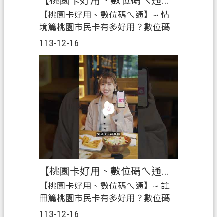
【桃園卡好用、數位碼ㄟ通】~ 情境篇
【桃園卡好用、數位碼ㄟ通】~ 情
境篇桃園市民卡有多好用？數位碼
同步享受！市民卡官方網站
113-12-16
https://typass.tycg.gov.tw食衣住行
育樂通通有，免帶市民卡，秀出
「數位碼」的厲害！－桃園數位
碼：三千家特約商店出示享各項優
惠～－桃園數位碼：享受市政服
務，數位借閱證功能～
【桃園卡好用、數位碼ㄟ通】~ 註冊篇
【桃園卡好用、數位碼ㄟ通】~ 註
冊篇桃園市民卡有多好用？數位碼
同步享受！快到市民卡官方網站，3
113-12-16