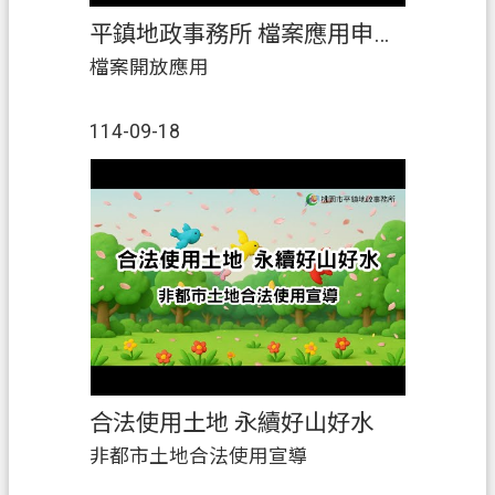
E
平鎮地政事務所 檔案應用申請宣導
n
g
檔案開放應用
l
i
s
114-09-18
h
隱
私
權
政
策
網
站
安
合法使用土地 永續好山好水
全
非都市土地合法使用宣導
政