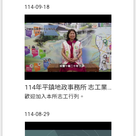
策
114-09-18
政
府
網
站
資
料
開
放
宣
告
114年平鎮地政事務所 志工業務宣傳
資
歡迎加入本所志工行列。
訊
安
114-08-29
全
政
策