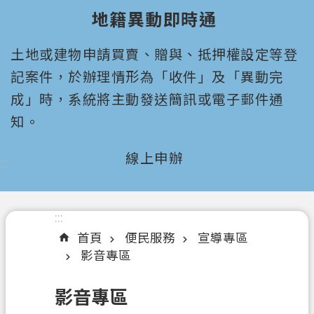
園
地籍異動即時通
市
政
土地或建物申請買賣、贈與、抵押權設定等登
府
所
記案件，於辦理情形為「收件」及「異動完
屬
成」時，系統將主動發送簡訊或電子郵件通
機
知。
關
線上申辦
:::
認
識
我
們
:::
首頁
便民服務
宣導專區
機
影音專區
關
通
影音專區
訊