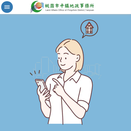
實
價
登
錄
地
籍
清
理
進
階
搜
尋
桃