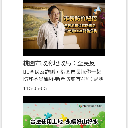
訊
輕鬆完成註冊，本所特別製作教學
公
影片，從註冊流程到注意事項，一
開
步一步帶您完成。📽️ 點擊影片，跟
著操作即可輕鬆完成註冊！✅ 免臨
檔
櫃排隊：使用地政數位櫃臺線上申
案
辦，或至謄本櫃員機自助申請。✅
應
防護再升級：輕鬆申辦地籍異動即
用
時通，產權有保障。✅ 操作好上
桃園市政府地政局：全民反詐騙，桃園攜手防詐
手：只要跟著影片做，在家就能完
回
成開通。
👉🏻全民反詐騙，桃園市長揪你一起
首
防詐不受騙!不動產防詐有4招：✅地
頁
籍異動即時通(線上申請網址：
115-05-05
https://dcland.moi.gov.tw/)✅住址隱
網
匿(線上申請網址：
站
https://dcland.moi.gov.tw/)✅指定送
導
達處所(線上申請網址：
覽
https://dcland.moi.gov.tw/)✅電子產
市