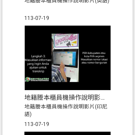
地籍謄本櫃員機操作說明影片(英語)
講~數位櫃臺「線上聲明、
MyData」篇-線上聲明表真意，多元
113-07-19
管道最便利！
https://youtu.be/d7lgxC6kcvM📣第3
講~住址隱匿篇-申辦住址隱匿，個
資保護再升級！
https://youtu.be/tNIbTA8Sg6M📣第
4講~「地籍異動即時通」-地籍異動
即時通，保障產權真安心！
https://youtu.be/IKJ2NyRKjng📣第5
講~地政i服務篇-地政i服務，最i(愛)
輕鬆辦！
地籍謄本櫃員機操作說明影片(印尼語)
https://youtu.be/lDRDLW1fK5Q📣第
6講~電子產權憑證篇 電子產權憑
地籍謄本櫃員機操作說明影片(印尼
證，查驗‧防偽‧新選擇！
語)
https://youtu.be/YBE24E4_vtY📣第7
113-07-19
講~祖產繼承篇-速辦繼承，保障權