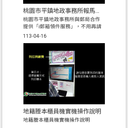
桃園市平鎮地政事務所報馬仔「地政i郵箱領件服務篇」
桃園市平鎮地政事務所與郵局合作
提供「i郵箱領件服務」，不用再請
假領取登記案件，可直接寄至指定
113-04-16
之i郵箱據點，省時又方便，歡迎多
加利用!
地籍謄本櫃員機實機操作說明
地籍謄本櫃員機實機操作說明